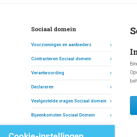
S
Sociaal domein
Voorzieningen en aanbieders
I
Contracteren Sociaal domein
Bin
Opd
Verantwoording
beh
Declareren
Veelgestelde vragen Sociaal domein
Bijeenkomsten Sociaal Domein
Toezicht Wmo
Cookie-instellingen