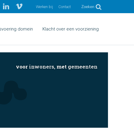
Werken bij
Contact
Zoeken
fsvoering domein
Klacht over een voorziening
voor
inwoners,
met
gemeenten